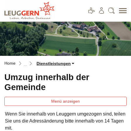
Leuggern
zur Startseite
Direkt zur Hauptnavigation
Direkt zum Inhalt
Direkt zur Suche
Direkt zum Stichwortverzeichnis
Home
Dienstleistungen
Umzug innerhalb der
Gemeinde
Menü anzeigen
Wenn Sie innerhalb von Leuggern umgezogen sind, teilen
Zugehörige Objekte
Sie uns die Adressänderung bitte innerhalb von 14 Tagen
mit.