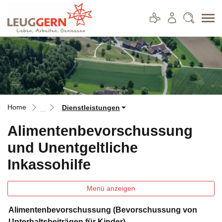
Leuggern
zur Startseite
Direkt zur Hauptnavigation
Direkt zum Inhalt
Direkt zur Suche
Direkt zum Stichwortverzeichnis
Home
Dienstleistungen
Alimentenbevorschussung
und Unentgeltliche
Inkassohilfe
Menü anzeigen
Alimentenbevorschussung (Bevorschussung von
Unterhaltsbeiträgen für Kinder)