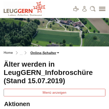
Leuggern
zur Startseite
Direkt zur Hauptnavigation
Direkt zum Inhalt
Direkt zur Suche
Direkt zum Stichwortverzeichnis
Home
Online-Schalter
Älter werden in
LeugGERN_Infobroschüre
(Stand 15.07.2019)
Menü anzeigen
Aktionen